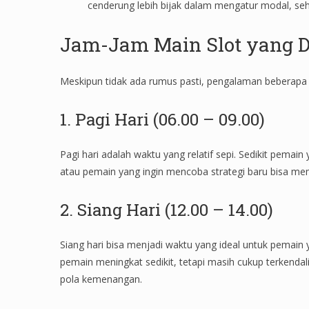
cenderung lebih bijak dalam mengatur modal, sehi
Jam-Jam Main Slot yang D
Meskipun tidak ada rumus pasti, pengalaman beberapa
1. Pagi Hari (06.00 – 09.00)
Pagi hari adalah waktu yang relatif sepi. Sedikit pema
atau pemain yang ingin mencoba strategi baru bisa me
2. Siang Hari (12.00 – 14.00)
Siang hari bisa menjadi waktu yang ideal untuk pemain 
pemain meningkat sedikit, tetapi masih cukup terkend
pola kemenangan.