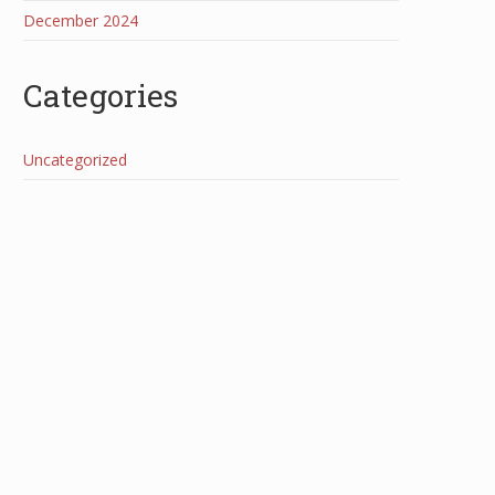
December 2024
Categories
Uncategorized