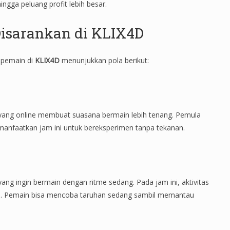
ngga peluang profit lebih besar.
isarankan di KLIX4D
 pemain di
KLIX4D
menunjukkan pola berikut:
in yang online membuat suasana bermain lebih tenang. Pemula
manfaatkan jam ini untuk bereksperimen tanpa tekanan.
yang ingin bermain dengan ritme sedang. Pada jam ini, aktivitas
ali. Pemain bisa mencoba taruhan sedang sambil memantau