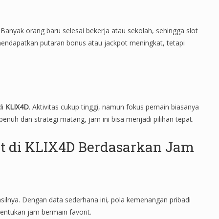
Banyak orang baru selesai bekerja atau sekolah, sehingga slot
mendapatkan putaran bonus atau jackpot meningkat, tetapi
di
KLIX4D
. Aktivitas cukup tinggi, namun fokus pemain biasanya
enuh dan strategi matang, jam ini bisa menjadi pilihan tepat.
t di KLIX4D Berdasarkan Jam
ilnya. Dengan data sederhana ini, pola kemenangan pribadi
entukan jam bermain favorit.