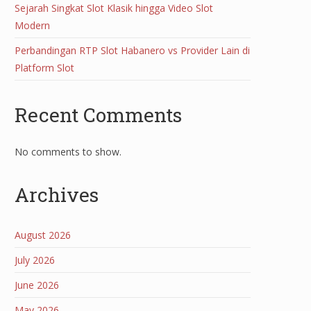
Sejarah Singkat Slot Klasik hingga Video Slot
Modern
Perbandingan RTP Slot Habanero vs Provider Lain di
Platform Slot
Recent Comments
No comments to show.
Archives
August 2026
July 2026
June 2026
May 2026