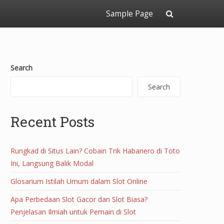
Sample Page
Search
Search
Recent Posts
Rungkad di Situs Lain? Cobain Trik Habanero di Toto
Ini, Langsung Balik Modal
Glosarium Istilah Umum dalam Slot Online
Apa Perbedaan Slot Gacor dan Slot Biasa?
Penjelasan Ilmiah untuk Pemain di Slot