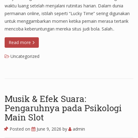
waktu luang setelah menjalani rutinitas harian. Dalam dunia
permainan online, istilah seperti “Lucky Time” sering digunakan
untuk menggambarkan momen ketika pemain merasa tertarik
mencoba keberuntungan mereka situs judi bola. Salah..
Read more
Uncategorized
Musik & Efek Suara:
Pengaruhnya pada Psikologi
Main Slot
Posted on
June 9, 2026
by
admin