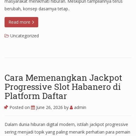
masyarakat menikmati hiburan. Meskipun tampilannya terus
berubah, konsep dasarnya tetap..
Read more
Uncategorized
Cara Memenangkan Jackpot
Progressive Slot Habanero di
Platform Daftar
Posted on
June 26, 2026
by
admin
Dalam dunia hiburan digital modern, istilah jackpot progressive
sering menjadi topik yang paling menarik perhatian para pemain