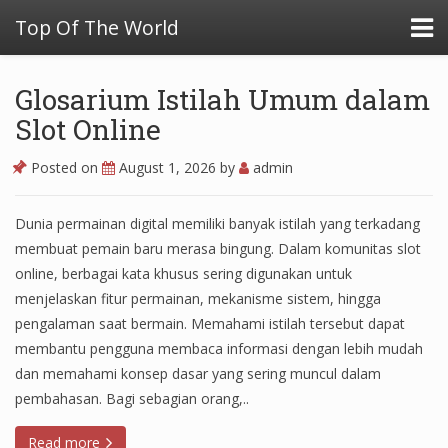
Top Of The World
Glosarium Istilah Umum dalam
Slot Online
Posted on
August 1, 2026
by
admin
Dunia permainan digital memiliki banyak istilah yang terkadang
membuat pemain baru merasa bingung. Dalam komunitas slot
online, berbagai kata khusus sering digunakan untuk
menjelaskan fitur permainan, mekanisme sistem, hingga
pengalaman saat bermain. Memahami istilah tersebut dapat
membantu pengguna membaca informasi dengan lebih mudah
dan memahami konsep dasar yang sering muncul dalam
pembahasan. Bagi sebagian orang,..
Read more