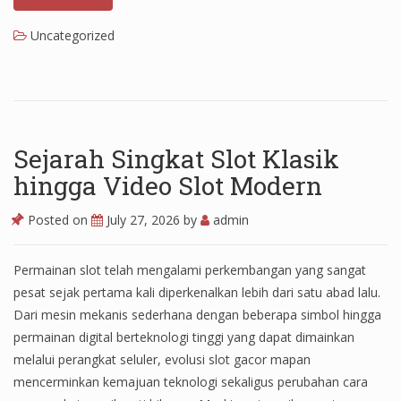
Uncategorized
Sejarah Singkat Slot Klasik
hingga Video Slot Modern
Posted on
July 27, 2026
by
admin
Permainan slot telah mengalami perkembangan yang sangat
pesat sejak pertama kali diperkenalkan lebih dari satu abad lalu.
Dari mesin mekanis sederhana dengan beberapa simbol hingga
permainan digital berteknologi tinggi yang dapat dimainkan
melalui perangkat seluler, evolusi slot gacor mapan
mencerminkan kemajuan teknologi sekaligus perubahan cara