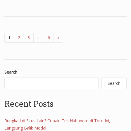
1
2
3
…
6
»
Search
Search
Recent Posts
Rungkad di Situs Lain? Cobain Trik Habanero di Toto Ini,
Langsung Balik Modal