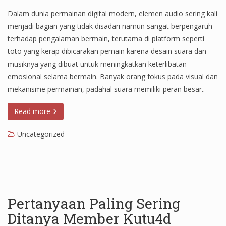
Dalam dunia permainan digital modern, elemen audio sering kali
menjadi bagian yang tidak disadari namun sangat berpengaruh
terhadap pengalaman bermain, terutama di platform seperti
toto yang kerap dibicarakan pemain karena desain suara dan
musiknya yang dibuat untuk meningkatkan keterlibatan
emosional selama bermain. Banyak orang fokus pada visual dan
mekanisme permainan, padahal suara memiliki peran besar..
Read more
Uncategorized
Pertanyaan Paling Sering
Ditanya Member Kutu4d