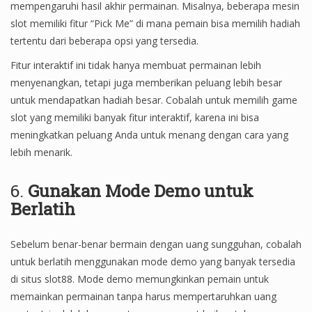
mempengaruhi hasil akhir permainan. Misalnya, beberapa mesin
slot memiliki fitur “Pick Me” di mana pemain bisa memilih hadiah
tertentu dari beberapa opsi yang tersedia.
Fitur interaktif ini tidak hanya membuat permainan lebih
menyenangkan, tetapi juga memberikan peluang lebih besar
untuk mendapatkan hadiah besar. Cobalah untuk memilih game
slot yang memiliki banyak fitur interaktif, karena ini bisa
meningkatkan peluang Anda untuk menang dengan cara yang
lebih menarik.
6.
Gunakan Mode Demo untuk
Berlatih
Sebelum benar-benar bermain dengan uang sungguhan, cobalah
untuk berlatih menggunakan mode demo yang banyak tersedia
di situs slot88. Mode demo memungkinkan pemain untuk
memainkan permainan tanpa harus mempertaruhkan uang