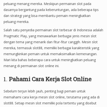
peluang menang mereka. Meskipun permainan slot pada
dasarnya bergantung pada keberuntungan, ada beberapa tips
dan strategi yang bisa membantu pemain meningkatkan
peluang mereka.
Salah satu penyedia permainan slot terbesar di Indonesia adalah
Pragmatic Play, yang menawarkan berbagai jenis mesin slot
dengan tema yang menarik dan fitur-fitur canggih. Mesin slot
mereka, termasuk slot88, memiliki berbagai karakteristik yang
memungkinkan pemain untuk memaksimalkan kemenangan.
Mari kita bahas beberapa cara untuk meningkatkan peluang
menang di permainan slot online ini.
1.
Pahami Cara Kerja Slot Online
Sebelum terjun lebih jauh, penting bagi pemain untuk
memahami cara kerja mesin slot online, terutama yang ada di
slot88. Setiap mesin slot memiliki pola tertentu yang disebut