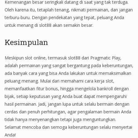
Kemenangan besar seringkali datang di saat yang tak terduga.
Oleh karena itu, tetaplah tenang, nikmati permainan, dan jangan
terburu-buru. Dengan pendekatan yang tepat, peluang Anda
untuk menang di slot88 akan semakin besar.
Kesimpulan
Meskipun slot online, termasuk slot88 dari Pragmatic Play,
adalah permainan yang sangat bergantung pada keberuntungan,
ada banyak cara yang bisa Anda lakukan untuk memaksimalkan
peluang menang. Mulai dari memahami cara kerja slot,
memanfaatkan fitur bonus, hingga mengelola bankroll dengan
bijak, setiap keputusan yang Anda buat dapat mempengaruhi
hasil permainan. Jadi, jangan lupa untuk selalu bermain dengan
cerdas dan penuh perhitungan, agar pengalaman bermain Anda
tidak hanya menyenangkan tetapi juga menguntungkan.
Selamat mencoba dan semoga keberuntungan selalu menyertai
Anda!