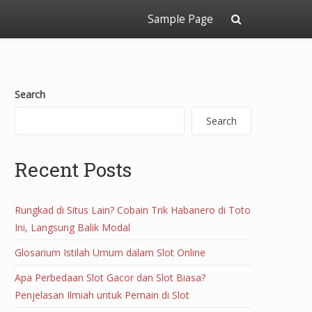
Sample Page
Search
Search
Recent Posts
Rungkad di Situs Lain? Cobain Trik Habanero di Toto
Ini, Langsung Balik Modal
Glosarium Istilah Umum dalam Slot Online
Apa Perbedaan Slot Gacor dan Slot Biasa?
Penjelasan Ilmiah untuk Pemain di Slot