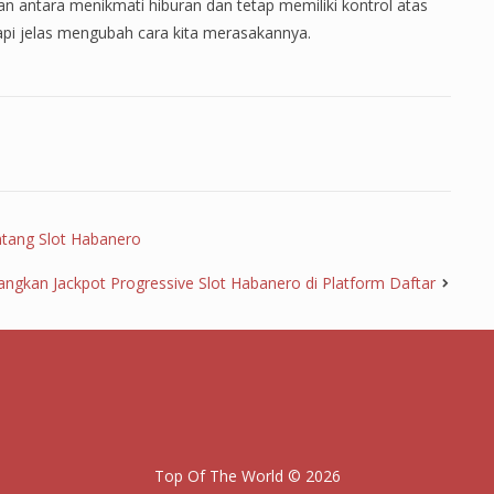
 antara menikmati hiburan dan tetap memiliki kontrol atas
api jelas mengubah cara kita merasakannya.
ntang Slot Habanero
gkan Jackpot Progressive Slot Habanero di Platform Daftar
Top Of The World © 2026