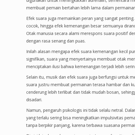
digunakan untuk meningkatkan adrenalin, sementara mu
membuat pemain bertahan lebih lama dalam permainan
Efek suara juga memainkan peran yang sangat penting. S
cocok, hingga efek kemenangan besar semuanya diran
Otak manusia secara alami merespons suara positif d
dengan rasa senang dan puas.
Inilah alasan mengapa efek suara kemenangan kecil pun
signifikan, suara yang menyertainya membuat otak men
menciptakan ilusi bahwa kemenangan terjadi lebih seri
Selain itu, musik dan efek suara juga berfungsi untuk
suara justru membuat permainan terasa hambar dan ku
cenderung lebih terlibat dan tidak mudah bosan, sehing
disadari.
Namun, pengaruh psikologis ini tidak selalu netral. Dal
yang terlalu sering bisa meningkatkan impulsivitas pe
tanpa berpikir panjang, karena terbawa suasana permai