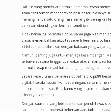
Hal lain yang membuat bermain bersama terasa meny
salah satu teman mendapatkan hasil besar, biasanya 
menang hanya satu orang, rasa senang itu sering kali t
berkesan dibandingkan bermain sendirian.
Tidak hanya itu, bermain slot bersama juga bisa menjad
biasa, menambahkan aktivitas seperti bermain slot bi
ini tetap harus dilakukan dengan batasan yang wajar ag
Namun, penting juga untuk menjaga keseimbangan. Me
terbawa suasana hingga lupa waktu atau melampaui ba
bermain tetap menjadi hal penting agar pengalaman teta
Secara keseluruhan, bermain slot online di Cipit88 be
digital. Interaksi sosial, kompetisi ringan, serta mom
tidak membosankan. Bagi kamu yang ingin merasakan 
pilihan yang menarik.
Dengan suasana yang lebih santai dan penuh tawa, slot 
sarana untuk mempererat kebersamaan. Jadi, tidak ada