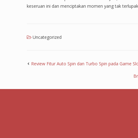
keseruan ini dan menciptakan momen yang tak terlupa
Uncategorized
Review Fitur Auto Spin dan Turbo Spin pada Game Slo
Br