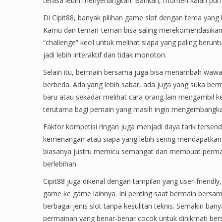
terasa lebih menyenangkan. Bahkan, momen kalah pun 
Di Cipit88, banyak pilihan game slot dengan tema yan
Kamu dan teman-teman bisa saling merekomendasikan 
“challenge” kecil untuk melihat siapa yang paling berun
jadi lebih interaktif dan tidak monoton.
Selain itu, bermain bersama juga bisa menambah wawa
berbeda. Ada yang lebih sabar, ada juga yang suka ber
baru atau sekadar melihat cara orang lain mengambil k
terutama bagi pemain yang masih ingin mengembangk
Faktor kompetisi ringan juga menjadi daya tarik tersend
kemenangan atau siapa yang lebih sering mendapatkan bo
biasanya justru memicu semangat dan membuat permai
berlebihan.
Cipit88 juga dikenal dengan tampilan yang user-friend
game ke game lainnya. Ini penting saat bermain ber
berbagai jenis slot tanpa kesulitan teknis. Semakin b
permainan yang benar-benar cocok untuk dinikmati be